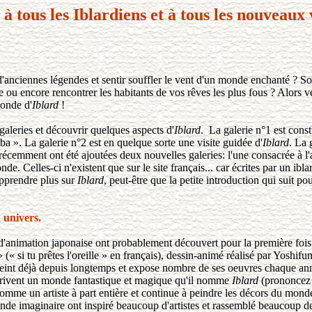
à tous les Iblardiens et à tous les nouveaux v
nes légendes et sentir souffler le vent d'un monde enchanté ? Souh
 ou encore rencontrer les habitants de vos rêves les plus fous ? Alors ve
onde d'
Iblard
!
ies et découvrir quelques aspects d'
Iblard
. La galerie n°1 est cons
». La galerie n°2 est en quelque sorte une visite guidée d'
Iblard
. La 
récemment ont été ajoutées deux nouvelles galeries: l'une consacrée à l'
de. Celles-ci n'existent que sur le site français... car écrites par un ibla
rendre plus sur
Iblard
, peut-être que la petite introduction qui suit po
n univers
.
ion japonaise ont probablement découvert pour la première fois l
« si tu prêtes l'oreille » en français), dessin-animé réalisé par Yoshi
eint déjà depuis longtemps et expose nombre de ses oeuvres chaque ann
écrivent un monde fantastique et magique qu'il nomme
Iblard
(prononcez 
omme un artiste à part entière et continue à peindre les décors du mond
nde imaginaire ont inspiré beaucoup d'artistes et rassemblé beaucoup de 