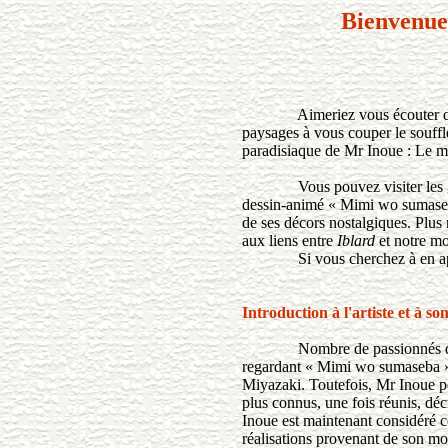
Bienvenue 
Aimeriez vous écouter d'ancien
paysages à vous couper le souffle
paradisiaque de Mr Inoue : Le m
Vous pouvez visiter les galer
dessin-animé « Mimi wo sumaseba 
de ses décors nostalgiques. Plus 
aux liens entre
Iblard
et notre mon
Si vous cherchez à en app
Introduction à l'artiste et à so
Nombre de passionnés d'animat
regardant « Mimi wo sumaseba » (
Miyazaki. Toutefois, Mr Inoue p
plus connus, une fois réunis, d
Inoue est maintenant considéré c
réalisations provenant de son mo