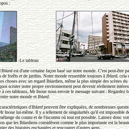
opos :
-Le tableau
'
Iblard
est d'une certaine façon basé sur notre monde. C'est peut-être pa
és de forêts et de jardins. Notre monde ressemble toujours à
Iblard
, cela
es choses avec un regard Iblardien, même la plus simple des scènes du 
uoi scruter notre propre environnement peut devenir réellement intéres
e à ces tableaux, Mr Inoue nous envoie le message suivant : Regardez bi
e entre notre monde et
Iblard
.
ctéristiques d'
Iblard
peuvent être expliquées, de nombreuses questio
Mr Inoue lui-même. Il y a tellement de singularités qu'il est impossible d
mélange du connu et de l'inconnu où tout est possible. Laissez donc vo
on que les Iblardiens considèrent comme le plus importante est la beau
nter des histoires enchantées et rencontrer d'autres gens.