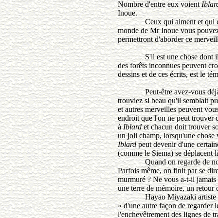
Nombre d'entre eux voient
Iblar
Inoue.
Ceux qui aiment et qui cr
monde de Mr Inoue vous pouvez v
permettront d'aborder ce merveil
S'il est une chose dont il fau
des forêts inconnues peuvent croî
dessins et de ces écrits, est le 
Peut-être avez-vous déjà cont
trouviez si beau qu'il semblait pr
et autres merveilles peuvent vou
endroit que l'on ne peut trouver 
à
Iblard
et chacun doit trouver s
un joli champ, lorsqu'une chose v
Iblard
peut devenir d'une certaine
(comme le Siema) se déplacent l
Quand on regarde de nomb
Parfois même, on finit par se dire
murmuré ? Ne vous a-t-il jamais di
une terre de mémoire, un retour 
Hayao Miyazaki artiste mondia
« d'une autre façon de regarder l
l'enchevêtrement des lignes de t