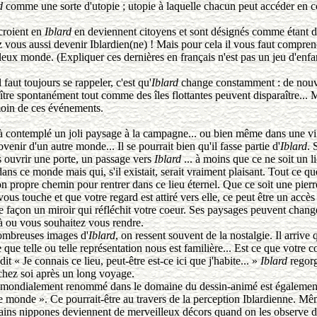
d
comme une sorte d'utopie ; utopie à laquelle chacun peut accéder en 
oient en
Iblard
en deviennent citoyens et sont désignés comme étant de
ous aussi devenir Iblardien(ne) ! Mais pour cela il vous faut compren
leux monde. (Expliquer ces dernières en français n'est pas un jeu d'enfa
t toujours se rappeler, c'est qu'
Iblard
change constamment : de nouvel
tre spontanément tout comme des îles flottantes peuvent disparaître... 
témoin de ces événements.
emplé un joli paysage à la campagne... ou bien même dans une vil
ovenir d'un autre monde... Il se pourrait bien qu'il fasse partie d'
Iblard
. 
s ouvrir une porte, un passage vers
Iblard
... à moins que ce ne soit un 
dans ce monde mais qui, s'il existait, serait vraiment plaisant. Tout ce q
on propre chemin pour rentrer dans ce lieu éternel. Que ce soit une pier
ous touche et que votre regard est attiré vers elle, ce peut être un accè
 façon un miroir qui réfléchit votre coeur. Ses paysages peuvent changer
à ou vous souhaitez vous rendre.
reuses images d'
Iblard
, on ressent souvent de la nostalgie. Il arrive q
 que telle ou telle représentation nous est familière... Est ce que votre 
t « Je connais ce lieu, peut-être est-ce ici que j'habite... »
Iblard
regorg
chez soi après un long voyage.
lement renommé dans le domaine du dessin-animé est également un
e monde ». Ce pourrait-être au travers de la perception Iblardienne. Mê
rains nippones deviennent de merveilleux décors quand on les observe d