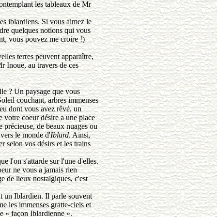
contemplant les tableaux de Mr
s iblardiens. Si vous aimez le
dre quelques notions qui vous
nt, vous pouvez me croire !)
les terres peuvent apparaître,
Mr Inoue, au travers de ces
le ? Un paysage que vous
Soleil couchant, arbres immenses
lieu dont vous avez rêvé, un
ue votre coeur désire a une place
re précieuse, de beaux nuages ou
s vers le monde d'
Iblard
. Ainsi,
 selon vos désirs et les trains
ue l'on s'attarde sur l'une d'elles.
coeur ne vous a jamais rien
e de lieux nostalgiques, c'est
 Iblardien. Il parle souvent
me les immenses gratte-ciels et
e « façon Iblardienne ».