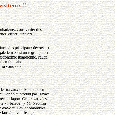
isiteurs !!
aiteriez vous visiter des
nez visiter l'univers
tituée des principaux décors du
galerie n°3 est un regroupement
astronomie iblardienne, l'autre
rdien français.
urra vous aider.
es travaux de Mr Inoue en
fumi Kondo et produit par Hayao
ée au Japon. Ces travaux les
le « i-balade »). Mr Naohisa
e d'
Iblard
. Les innombrables
fans à travers le Japon.